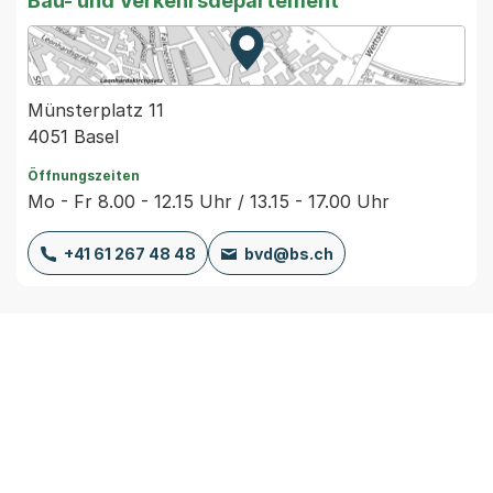
Bau- und Verkehrsdepartement
Zur Karte von MapBS.
Externer Link, wird in einem
Münsterplatz 11
4051 Basel
Öffnungszeiten
Mo - Fr 8.00 - 12.15 Uhr / 13.15 - 17.00 Uhr
+41 61 267 48 48
bvd@bs.ch