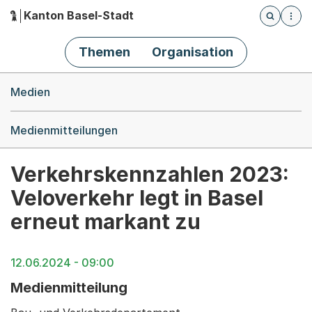
Kanton Basel-Stadt
Öffnet die
(Dieser Link führt zur Startseite)
Hauptnavigation
Themen
Organisation
Breadcrumb-Navigation
Medien
Medienmitteilungen
Verkehrskennzahlen 2023:
Veloverkehr legt in Basel
erneut markant zu
12.06.2024 - 09:00
Medienmitteilung