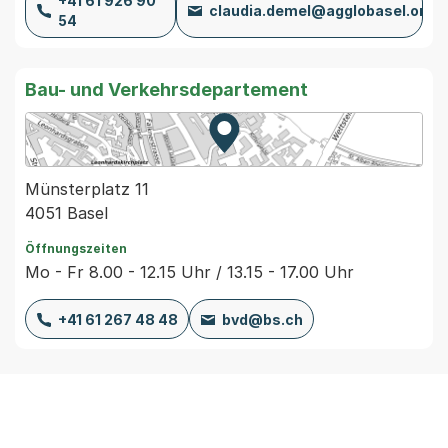
+41 61 926 90
claudia.demel@agglobasel.org
54
Bau- und Verkehrsdepartement
Zur Karte von MapBS.
Externer Link, wird in einem
Münsterplatz 11
4051 Basel
Öffnungszeiten
Mo - Fr 8.00 - 12.15 Uhr / 13.15 - 17.00 Uhr
+41 61 267 48 48
bvd@bs.ch