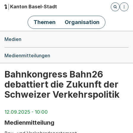
Kanton Basel-Stadt
Öffnet die
(Dieser Link führt zur Startseite)
Hauptnavigation
Themen
Organisation
Breadcrumb-Navigation
Medien
Medienmitteilungen
Bahnkongress Bahn26
debattiert die Zukunft der
Schweizer Verkehrspolitik
12.09.2025 - 10:00
Medienmitteilung