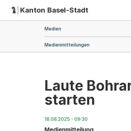
Kanton Basel-Stadt
Hauptnavigation
(Dieser Link führt zur Startseite)
Breadcrumb-Navigation
Medien
Medienmitteilungen
Laute Bohra
starten
18.08.2025 - 09:30
Medienmitteilung