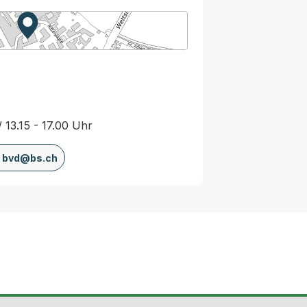
Zur Karte von MapBS.
Externer Link, wird in einem neuen Tab oder Fenster
/ 13.15 - 17.00 Uhr
bvd@bs.ch