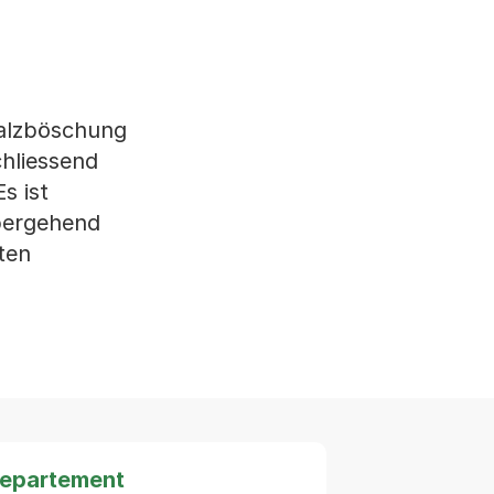
falzböschung
hliessend
s ist
übergehend
ten
departement