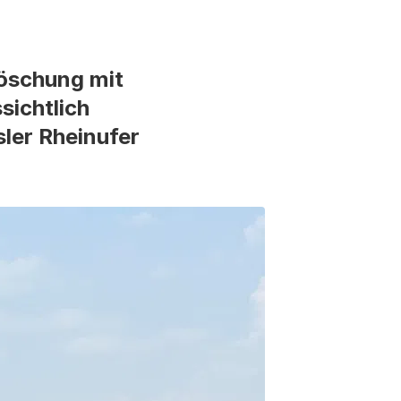
böschung mit
sichtlich
ler Rheinufer