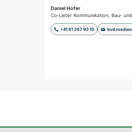
Daniel Hofer
Co-Leiter Kommunikation, Bau- un
+41 61 267 93 10
bvd.medien