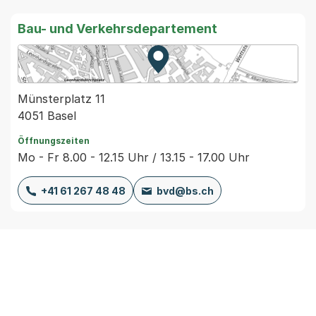
Bau- und Verkehrsdepartement
Zur Karte von MapBS.
Externer Link, wird in einem
Münsterplatz 11
4051 Basel
Öffnungszeiten
Mo - Fr 8.00 - 12.15 Uhr / 13.15 - 17.00 Uhr
+41 61 267 48 48
bvd@bs.ch