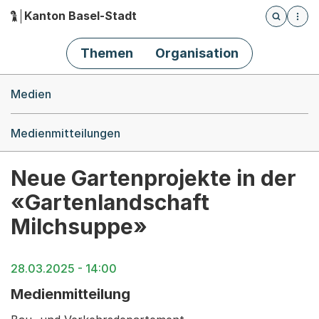
Kanton Basel-Stadt
Öffnet die
(Dieser Link führt zur Startseite)
Hauptnavigation
Themen
Organisation
Breadcrumb-Navigation
Medien
Medienmitteilungen
Neue Gartenprojekte in der
«Gartenlandschaft
Milchsuppe»
28.03.2025 - 14:00
Medienmitteilung