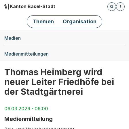
Kanton Basel-Stadt
Öffnet die
(Dieser Link führt zur Startseite)
Hauptnavigation
Themen
Organisation
Breadcrumb-Navigation
Medien
Medienmitteilungen
Thomas Heimberg wird
neuer Leiter Friedhöfe bei
der Stadtgärtnerei
06.03.2026 - 09:00
Medienmitteilung