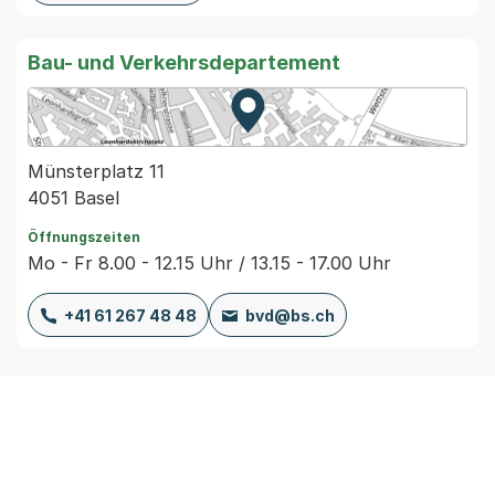
Bau- und Verkehrsdepartement
Zur Karte von MapBS.
Externer Link, wird in einem
Münsterplatz 11
4051 Basel
Öffnungszeiten
Mo - Fr 8.00 - 12.15 Uhr / 13.15 - 17.00 Uhr
+41 61 267 48 48
bvd@bs.ch