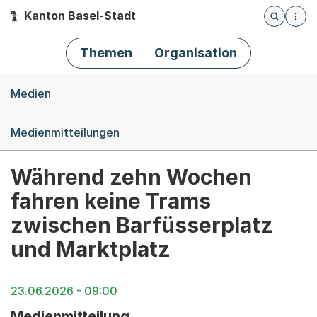
Kanton Basel-Stadt
Öffnet die
(Dieser Link führt zur Startseite)
Hauptnavigation
Themen
Organisation
Breadcrumb-Navigation
Medien
Medienmitteilungen
Während zehn Wochen
fahren keine Trams
zwischen Barfüsserplatz
und Marktplatz
23.06.2026 - 09:00
Medienmitteilung