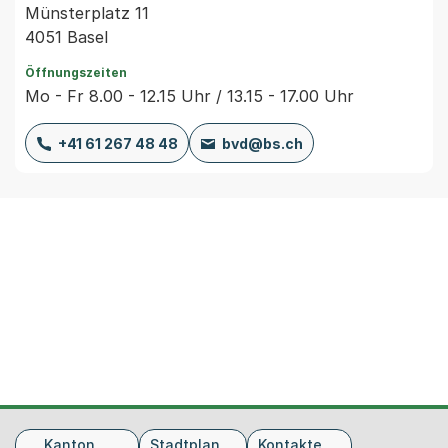
Münsterplatz 11
4051 Basel
Öffnungszeiten
Mo - Fr 8.00 - 12.15 Uhr / 13.15 - 17.00 Uhr
+41 61 267 48 48
bvd@bs.ch
Fusszeile
Kanton
Stadtplan
Kontakte