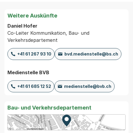
Weitere Auskünfte
Daniel Hofer
Co-Leiter Kommunikation, Bau- und
Verkehrsdepartement
+41 61 267 93 10
bvd.medienstelle@bs.ch
Medienstelle BVB
+41 61 685 12 52
medienstelle@bvb.ch
Bau- und Verkehrsdepartement
Zur Karte von MapBS.
Externer Link, wird in einem