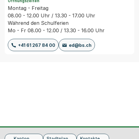
Öffnungszeiten
Montag - Freitag
08.00 - 12.00 Uhr / 13.30 - 17.00 Uhr
Während den Schulferien
Mo - Fr 08.00 - 12.00 / 13.30 - 16.00 Uhr
+41 61 267 84 00
ed@bs.ch
Fusszeile
Kanton
Stadtplan
Kontakte