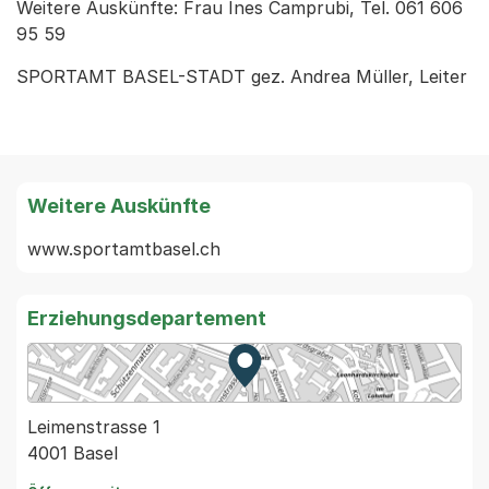
Weitere Auskünfte: Frau Ines Camprubi, Tel. 061 606
95 59
SPORTAMT BASEL-STADT gez. Andrea Müller, Leiter
Weitere Auskünfte
www.sportamtbasel.ch
Erziehungsdepartement
Zur Karte von MapBS.
Externer Link, wird in einem
Leimenstrasse 1
4001 Basel