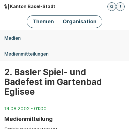
Kanton Basel-Stadt
Öffnet die
(Dieser Link führt zur Startseite)
Hauptnavigation
Themen
Organisation
Breadcrumb-Navigation
Medien
Medienmitteilungen
2. Basler Spiel- und
Badefest im Gartenbad
Eglisee
19.08.2002 - 01:00
Medienmitteilung