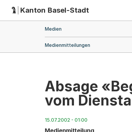
Kanton Basel-Stadt
Hauptnavigation
(Dieser Link führt zur Startseite)
Breadcrumb-Navigation
Medien
Medienmitteilungen
Absage «Be
vom Dienstag
15.07.2002 - 01:00
Medienmitteilung