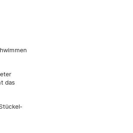
schwimmen
eter
t das
Stückel-