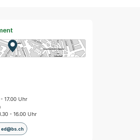
ment
Zur Karte von MapBS.
Externer Link, wird in einem neuen Tab oder Fenster
 - 17.00 Uhr
n
3.30 - 16.00 Uhr
ed@bs.ch