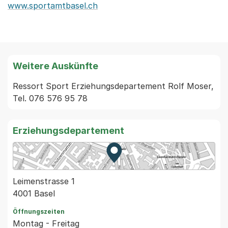
www.sportamtbasel.ch
Weitere Auskünfte
Ressort Sport Erziehungsdepartement Rolf Moser, 
Tel. 076 576 95 78
Erziehungsdepartement
Zur Karte von MapBS.
Externer Link, wird in einem
Leimenstrasse 1
4001 Basel
Öffnungszeiten
Montag - Freitag