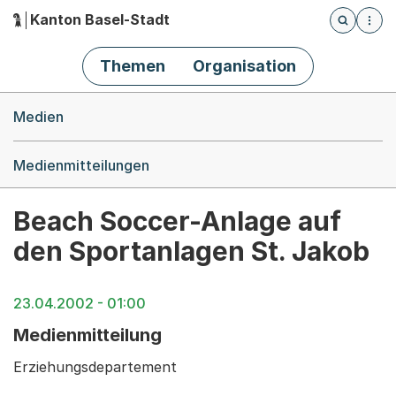
Kanton Basel-Stadt
Öffnet die
(Dieser Link führt zur Startseite)
Hauptnavigation
Themen
Organisation
Breadcrumb-Navigation
Medien
Medienmitteilungen
Beach Soccer-Anlage auf
den Sportanlagen St. Jakob
23.04.2002 - 01:00
Medienmitteilung
Erziehungsdepartement