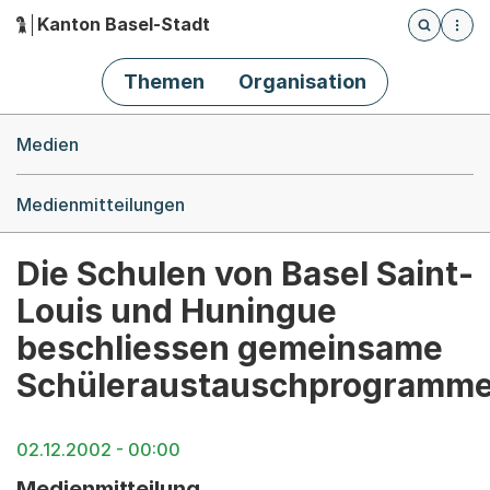
Kanton Basel-Stadt
Öffnet die
(Dieser Link führt zur Startseite)
Hauptnavigation
Themen
Organisation
Breadcrumb-Navigation
Medien
Medienmitteilungen
Die Schulen von Basel Saint-
Louis und Huningue
beschliessen gemeinsame
Schüleraustauschprogramm
02.12.2002 - 00:00
Medienmitteilung