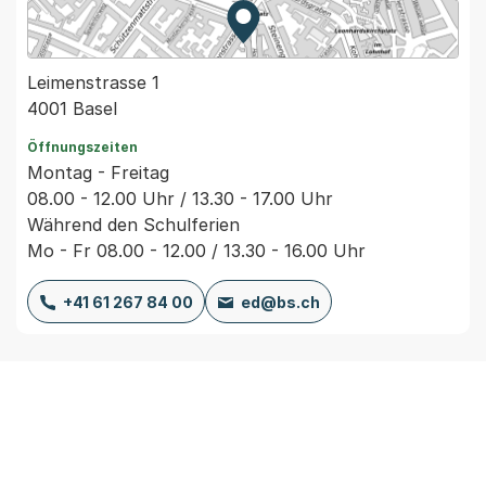
Zur Karte von MapBS.
Externer Link, wird in einem
Leimenstrasse 1
4001 Basel
Öffnungszeiten
Montag - Freitag
08.00 - 12.00 Uhr / 13.30 - 17.00 Uhr
Während den Schulferien
Mo - Fr 08.00 - 12.00 / 13.30 - 16.00 Uhr
+41 61 267 84 00
ed@bs.ch