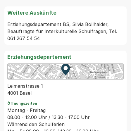
Weitere Auskünfte
Erziehungsdepartement BS, Silvia Bollhalder, 
Beauftragte für Interkulturelle Schulfragen, Tel. 
061 267 54 54
Erziehungsdepartement
Zur Karte von MapBS.
Externer Link, wird in einem
Leimenstrasse 1
4001 Basel
Öffnungszeiten
Montag - Freitag
08.00 - 12.00 Uhr / 13.30 - 17.00 Uhr
Während den Schulferien