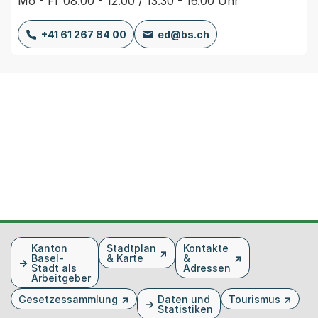
Mo - Fr 08.00 - 12.00 / 13.30 - 16.00 Uhr
+41 61 267 84 00
ed@bs.ch
Fusszeile
Kanton
Stadtplan
Kontakte
Basel-
& Karte
&
Stadt als
Adressen
Arbeitgeber
Gesetzessammlung
Daten und
Tourismus
Statistiken