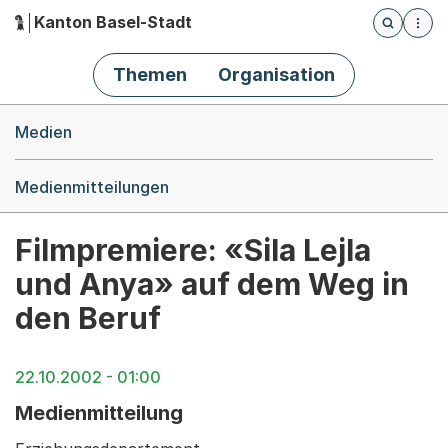
Kanton Basel-Stadt
Öffnet die
(Dieser Link führt zur Startseite)
Hauptnavigation
Themen
Organisation
Breadcrumb-Navigation
Medien
Medienmitteilungen
Filmpremiere: «Sila Lejla
und Anya» auf dem Weg in
den Beruf
22.10.2002 - 01:00
Medienmitteilung