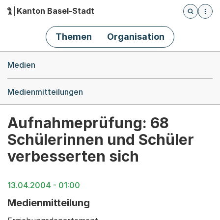
Kanton Basel-Stadt
Öffnet die
(Dieser Link führt zur Startseite)
Hauptnavigation
Themen
Organisation
Breadcrumb-Navigation
Medien
Medienmitteilungen
Aufnahmeprüfung: 68
Schülerinnen und Schüler
verbesserten sich
13.04.2004 - 01:00
Medienmitteilung