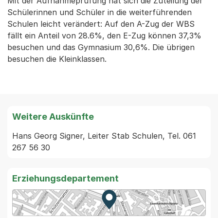
Mit der Aufnahmeprüfung hat sich die Zuteilung der
Schülerinnen und Schüler in die weiterführenden
Schulen leicht verändert: Auf den A-Zug der WBS
fällt ein Anteil von 28.6%, den E-Zug können 37,3%
besuchen und das Gymnasium 30,6%. Die übrigen
besuchen die Kleinklassen.
Weitere Auskünfte
Hans Georg Signer, Leiter Stab Schulen, Tel. 061 
267 56 30
Erziehungsdepartement
Zur Karte von MapBS.
Externer Link, wird in einem