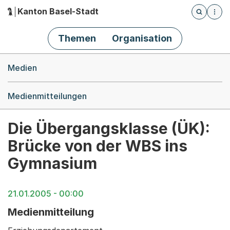
Kanton Basel-Stadt
Öffnet die
(Dieser Link führt zur Startseite)
Hauptnavigation
Themen
Organisation
Breadcrumb-Navigation
Medien
Medienmitteilungen
Die Übergangsklasse (ÜK):
Brücke von der WBS ins
Gymnasium
21.01.2005 - 00:00
Medienmitteilung