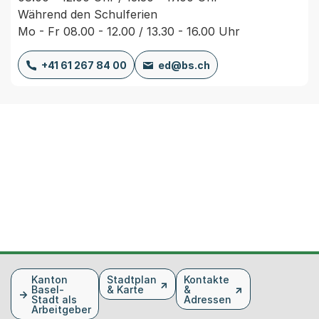
Während den Schulferien
Mo - Fr 08.00 - 12.00 / 13.30 - 16.00 Uhr
+41 61 267 84 00
ed@bs.ch
Fusszeile
Kanton
Stadtplan
Kontakte
Basel-
& Karte
&
Stadt als
Adressen
Arbeitgeber