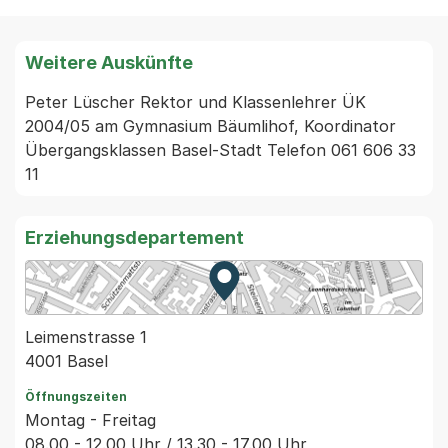
Weitere Auskünfte
Peter Lüscher Rektor und Klassenlehrer ÜK 
2004/05 am Gymnasium Bäumlihof, Koordinator 
Übergangsklassen Basel-Stadt Telefon 061 606 33 
11
Erziehungsdepartement
Zur Karte von MapBS.
Externer Link, wird in einem
Leimenstrasse 1
4001 Basel
Öffnungszeiten
Montag - Freitag
08.00 - 12.00 Uhr / 13.30 - 17.00 Uhr