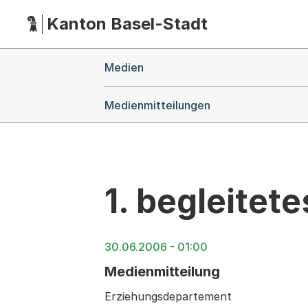
Kanton Basel-Stadt
Hauptnavigation
(Dieser Link führt zur Startseite)
Breadcrumb-Navigation
Medien
Medienmitteilungen
1. begleite
30.06.2006 - 01:00
Medienmitteilung
Erziehungsdepartement