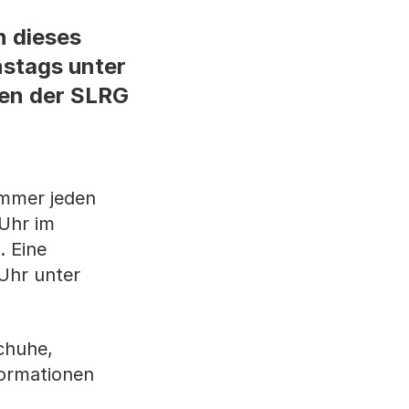
n dieses
nstags unter
men der SLRG
immer jeden
 Uhr im
. Eine
Uhr unter
chuhe,
formationen