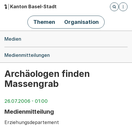
Kanton Basel-Stadt
Öffnet die
(Dieser Link führt zur Startseite)
Hauptnavigation
Themen
Organisation
Breadcrumb-Navigation
Medien
Medienmitteilungen
Archäologen finden
Massengrab
26.07.2006 - 01:00
Medienmitteilung
Erziehungsdepartement