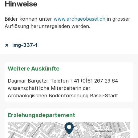
Hinweise
Bilder können unter
www.archaeobasel.ch
in grosser
Auflösung heruntergeladen werden.
img-337-f
Weitere Auskünfte
Dagmar Bargetzi, Telefon +41 (0)61 267 23 64 
wissenschaftliche Mitarbeiterin der 
Archäologischen Bodenforschung Basel-Stadt
Erziehungsdepartement
Zur Karte von MapBS.
Externer Link, wird in einem