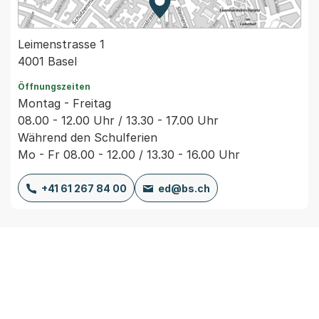
Zur Karte von MapBS.
Externer Link, wird in einem
Leimenstrasse 1
4001 Basel
Öffnungszeiten
Montag - Freitag
08.00 - 12.00 Uhr / 13.30 - 17.00 Uhr
Während den Schulferien
Mo - Fr 08.00 - 12.00 / 13.30 - 16.00 Uhr
+41 61 267 84 00
ed@bs.ch