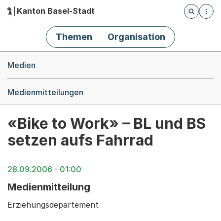
Kanton Basel-Stadt
Öffnet die
(Dieser Link führt zur Startseite)
Hauptnavigation
Themen
Organisation
Breadcrumb-Navigation
Medien
Medienmitteilungen
«Bike to Work» – BL und BS
setzen aufs Fahrrad
28.09.2006 - 01:00
Medienmitteilung
Erziehungsdepartement