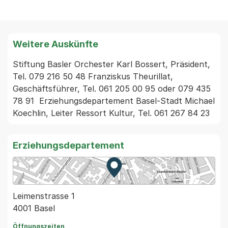
Weitere Auskünfte
Stiftung Basler Orchester Karl Bossert, Präsident, 
Tel. 079 216 50 48 Franziskus Theurillat, 
Geschäftsführer, Tel. 061 205 00 95 oder 079 435 
78 91  Erziehungsdepartement Basel-Stadt Michael 
Koechlin, Leiter Ressort Kultur, Tel. 061 267 84 23
Erziehungsdepartement
Zur Karte von MapBS.
Externer Link, wird in einem
Leimenstrasse 1
4001 Basel
Öffnungszeiten