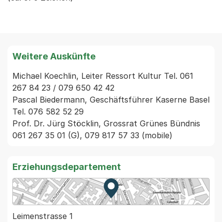
Weitere Auskünfte
Michael Koechlin, Leiter Ressort Kultur Tel. 061 
267 84 23 / 079 650 42 42

Pascal Biedermann, Geschäftsführer Kaserne Basel 
Tel. 076 582 52 29

Prof. Dr. Jürg Stöcklin, Grossrat Grünes Bündnis 
061 267 35 01 (G), 079 817 57 33 (mobile)
Erziehungsdepartement
Zur Karte von MapBS.
Externer Link, wird in einem
Leimenstrasse 1