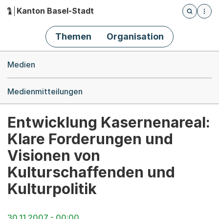
Kanton Basel-Stadt
Öffnet die
(Dieser Link führt zur Startseite)
Hauptnavigation
Themen
Organisation
Breadcrumb-Navigation
Medien
Medienmitteilungen
Entwicklung Kasernenareal:
Klare Forderungen und
Visionen von
Kulturschaffenden und
Kulturpolitik
30.11.2007 - 00:00