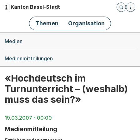
Kanton Basel-Stadt
Öffnet die
(Dieser Link führt zur Startseite)
Hauptnavigation
Themen
Organisation
Breadcrumb-Navigation
Medien
Medienmitteilungen
«Hochdeutsch im
Turnunterricht – (weshalb)
muss das sein?»
19.03.2007 - 00:00
Medienmitteilung