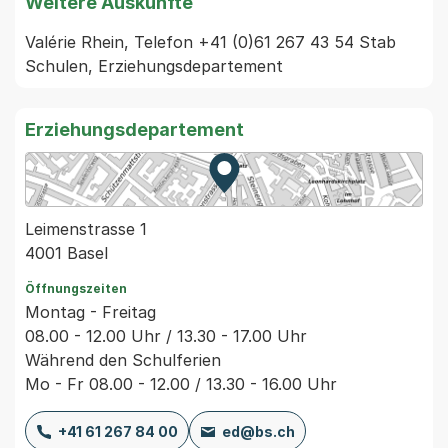
Weitere Auskünfte
Valérie Rhein, Telefon +41 (0)61 267 43 54 Stab 
Schulen, Erziehungsdepartement
Erziehungsdepartement
Zur Karte von MapBS.
Externer Link, wird in einem
Leimenstrasse 1
4001 Basel
Öffnungszeiten
Montag - Freitag
08.00 - 12.00 Uhr / 13.30 - 17.00 Uhr
Während den Schulferien
Mo - Fr 08.00 - 12.00 / 13.30 - 16.00 Uhr
+41 61 267 84 00
ed@bs.ch