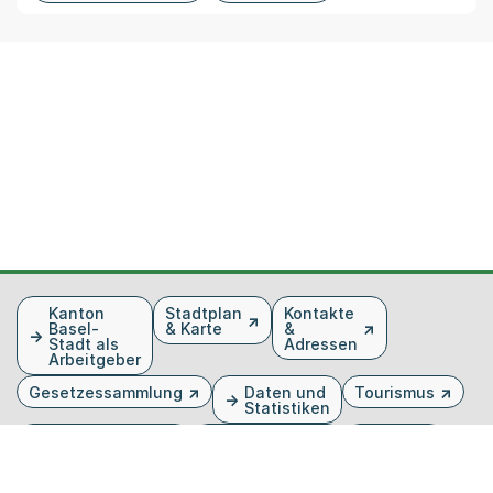
Fusszeile
Kanton
Stadtplan
Kontakte
Basel-
& Karte
&
Stadt als
Adressen
Arbeitgeber
Gesetzessammlung
Daten und
Tourismus
Statistiken
Veranstaltungen
Publikationen
Medien
Kantonsblatt
Bilddatenbank
Organigramm