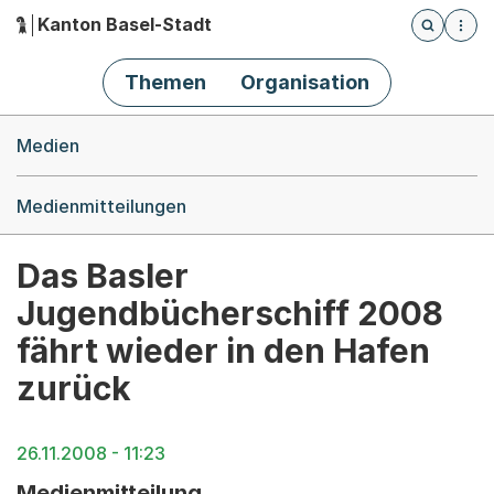
Kanton Basel-Stadt
Öffnet die
(Dieser Link führt zur Startseite)
Hauptnavigation
Themen
Organisation
Breadcrumb-Navigation
Medien
Medienmitteilungen
Das Basler
Jugendbücherschiff 2008
fährt wieder in den Hafen
zurück
26.11.2008 - 11:23
Medienmitteilung