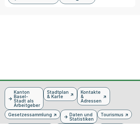
Fusszeile
Kanton
Stadtplan
Kontakte
Basel-
& Karte
&
Stadt als
Adressen
Arbeitgeber
Gesetzessammlung
Daten und
Tourismus
Statistiken
Veranstaltungen
Publikationen
Medien
Kantonsblatt
Bilddatenbank
Organigramm