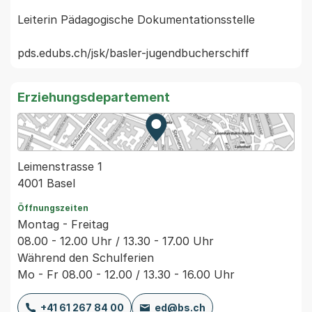
Leiterin Pädagogische Dokumentationsstelle 

pds.edubs.ch/jsk/basler-jugendbucherschiff
Erziehungsdepartement
Zur Karte von MapBS.
Externer Link, wird in einem
Leimenstrasse 1
4001 Basel
Öffnungszeiten
Montag - Freitag
08.00 - 12.00 Uhr / 13.30 - 17.00 Uhr
Während den Schulferien
Mo - Fr 08.00 - 12.00 / 13.30 - 16.00 Uhr
+41 61 267 84 00
ed@bs.ch