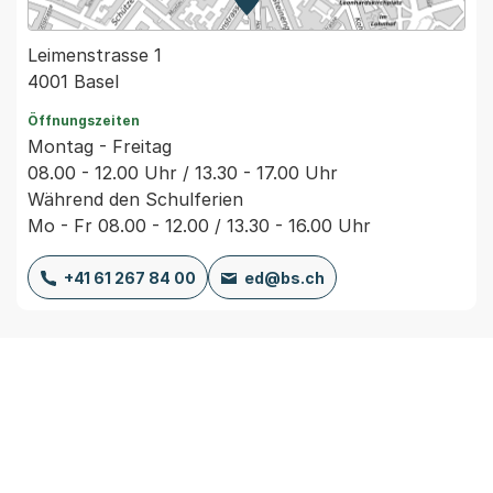
Zur Karte von MapBS.
Externer Link, wird in einem
Leimenstrasse 1
4001 Basel
Öffnungszeiten
Montag - Freitag
08.00 - 12.00 Uhr / 13.30 - 17.00 Uhr
Während den Schulferien
Mo - Fr 08.00 - 12.00 / 13.30 - 16.00 Uhr
+41 61 267 84 00
ed@bs.ch