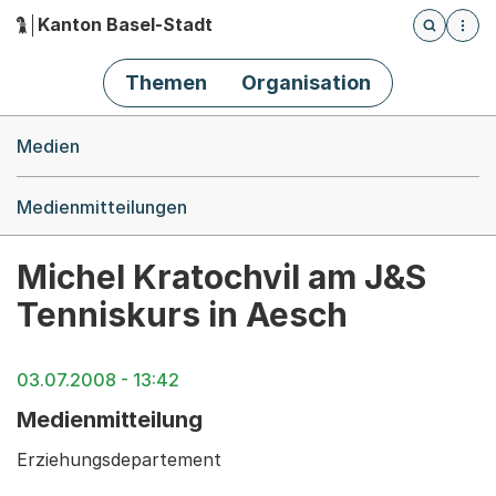
Kanton Basel-Stadt
Öffnet die
(Dieser Link führt zur Startseite)
Hauptnavigation
Themen
Organisation
Breadcrumb-Navigation
Medien
Medienmitteilungen
Michel Kratochvil am J&S
Tenniskurs in Aesch
03.07.2008 - 13:42
Medienmitteilung
Erziehungsdepartement