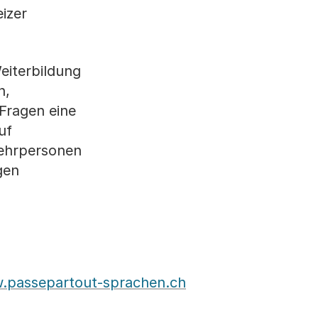
izer
eiterbildung
n,
 Fragen eine
uf
Lehrpersonen
gen
.passepartout-sprachen.ch