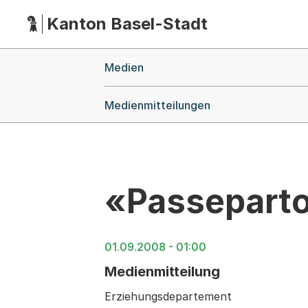
Kanton Basel-Stadt
Hauptnavigation
(Dieser Link führt zur Startseite)
Breadcrumb-Navigation
Medien
Medienmitteilungen
«Passepartou
01.09.2008 - 01:00
Medienmitteilung
Erziehungsdepartement