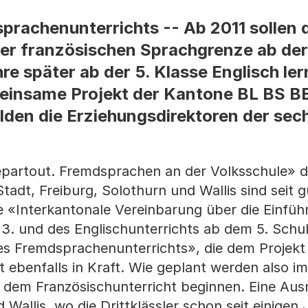
rachenunterrichts -- Ab 2011 sollen d
er französischen Sprachgrenze ab der 
e später ab der 5. Klasse Englisch ler
einsame Projekt der Kantone BL BS B
lden die Erziehungsdirektoren der sec
epartout. Fremdsprachen an der Volksschule» 
tadt, Freiburg, Solothurn und Wallis sind seit g
e «Interkantonale Vereinbarung über die Einfüh
3. und des Englischunterrichts ab dem 5. Schul
s Fremdsprachenunterrichts», die dem Projekt 
st ebenfalls in Kraft. Wie geplant werden also i
mit dem Französischunterricht beginnen. Eine A
 Wallis, wo die Drittklässler schon seit einigen 