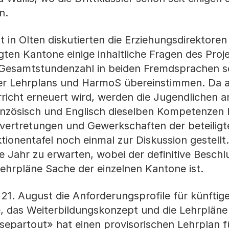
n.
 in Olten diskutierten die Erziehungsdirektoren
igten Kantone einige inhaltliche Fragen des Pro
ie Gesamtstundenzahl in beiden Fremdsprachen so
r Lehrplans und HarmoS übereinstimmen. Da a
richt erneuert wird, werden die Jugendlichen 
ranzösisch und Englisch dieselben Kompetenzen
vertretungen und Gewerkschaften der beteilig
ionentafel noch einmal zur Diskussion gestellt.
nde Jahr zu erwarten, wobei der definitive Beschl
Lehrpläne Sache der einzelnen Kantone ist.
 21. August die Anforderungsprofile für künftig
, das Weiterbildungskonzept und die Lehrpläne
separtout» hat einen provisorischen Lehrplan f