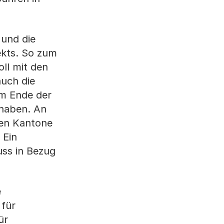
 und die
jekts. So zum
ll mit den
uch die
am Ende der
 haben. An
ten Kantone
 Ein
uss in Bezug
e
 für
ür