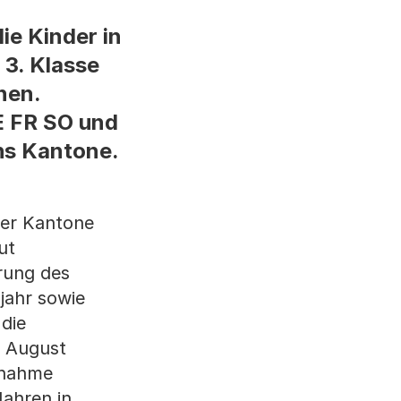
ie Kinder in
3. Klasse
nen.
E FR SO und
hs Kantone.
der Kantone
ut
rung des
jahr sowie
die
m August
usnahme
Jahren in