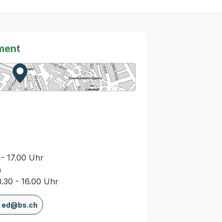
ment
Zur Karte von MapBS.
Externer Link, wird in einem neuen Tab oder Fenster
 - 17.00 Uhr
n
3.30 - 16.00 Uhr
ed@bs.ch