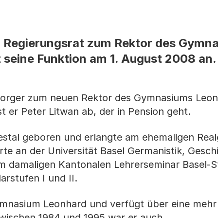
 Regierungsrat zum Rektor des Gymn
t seine Funktion am 1. August 2008 an.
Morger zum neuen Rektor des Gymnasiums Leo
t er Peter Litwan ab, der in Pension geht.
iestal geboren und erlangte am ehemaligen Re
ierte an der Universität Basel Germanistik, Gesc
m damaligen Kantonalen Lehrerseminar Basel-S
rstufen I und II.
mnasium Leonhard und verfügt über eine mehr 
Zwischen 1984 und 1995 war er auch