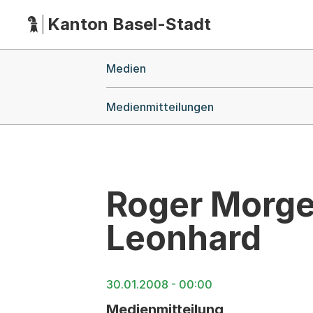
Kanton Basel-Stadt
Hauptnavigation
(Dieser Link führt zur Startseite)
Breadcrumb-Navigation
Medien
Medienmitteilungen
Roger Morge
Leonhard
30.01.2008 - 00:00
Medienmitteilung