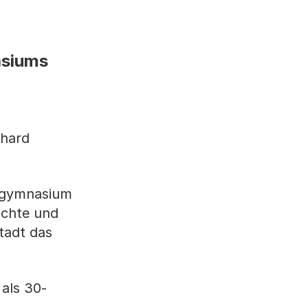
asiums
nhard
algymnasium
hichte und
tadt das
als 30-