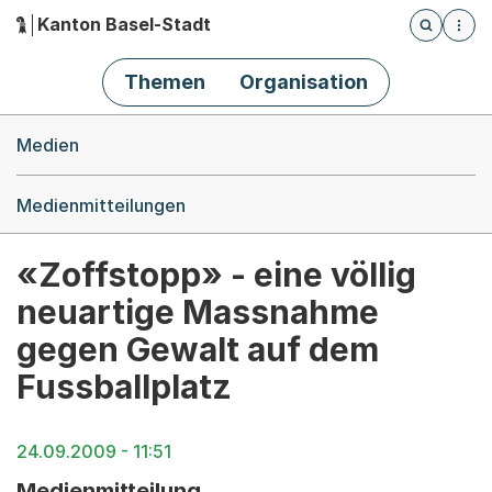
Kanton Basel-Stadt
Öffnet die
(Dieser Link führt zur Startseite)
Hauptnavigation
Themen
Organisation
Breadcrumb-Navigation
Medien
Medienmitteilungen
«Zoffstopp» - eine völlig
neuartige Massnahme
gegen Gewalt auf dem
Fussballplatz
24.09.2009 - 11:51
Medienmitteilung