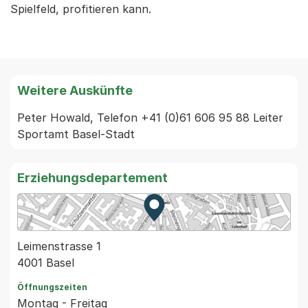
Spielfeld, profitieren kann.
Weitere Auskünfte
Peter Howald, Telefon +41 (0)61 606 95 88 Leiter 
Sportamt Basel-Stadt
Erziehungsdepartement
Zur Karte von MapBS.
Externer Link, wird in einem
Leimenstrasse 1
4001 Basel
Öffnungszeiten
Montag - Freitag