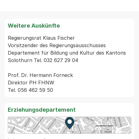
Weitere Auskünfte
Regierungsrat Klaus Fischer

Vorsitzender des Regierungsausschusses

Departement für Bildung und Kultur des Kantons 
Solothurn Tel. 032 627 29 04

Prof. Dr. Hermann Forneck

Direktor PH FHNW

Tel. 056 462 59 50
Erziehungsdepartement
Zur Karte von MapBS.
Externer Link, wird in einem