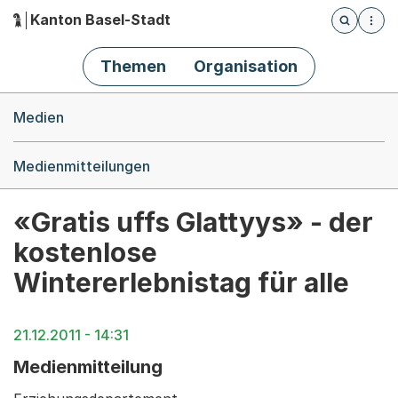
Kanton Basel-Stadt
Öffnet die
(Dieser Link führt zur Startseite)
Hauptnavigation
Themen
Organisation
Breadcrumb-Navigation
Medien
Medienmitteilungen
«Gratis uffs Glattyys» - der
kostenlose
Wintererlebnistag für alle
21.12.2011 - 14:31
Medienmitteilung