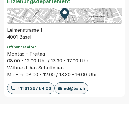
Erziehungsdepartement
Zur Karte von MapBS.
Externer Link, wird in einem
Leimenstrasse 1
4001 Basel
Öffnungszeiten
Montag - Freitag
08.00 - 12.00 Uhr / 13.30 - 17.00 Uhr
Während den Schulferien
Mo - Fr 08.00 - 12.00 / 13.30 - 16.00 Uhr
+41 61 267 84 00
ed@bs.ch