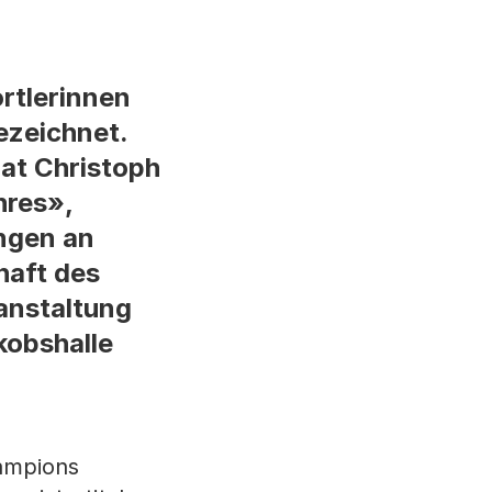
rtlerinnen
ezeichnet.
rat Christoph
hres»,
ingen an
haft des
anstaltung
kobshalle
hampions