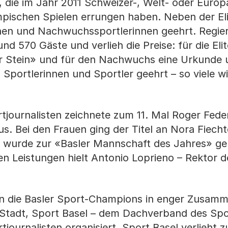
 die im Jahr 2011 Schweizer-, Welt- oder Europa
pischen Spielen errungen haben. Neben der El
nen und Nachwuchssportlerinnen geehrt. Regie
d 570 Gäste und verlieh die Preise: für die Eli
r Stein» und für den Nachwuchs eine Urkunde 
Sportlerinnen und Sportler geehrt – so viele w
rtjournalisten zeichnete zum 11. Mal Roger Fed
s. Bei den Frauen ging der Titel an Nora Fiecht
l wurde zur «Basler Mannschaft des Jahres» gek
en Leistungen hielt Antonio Loprieno – Rektor d
n die Basler Sport-Champions in enger Zusamm
Stadt, Sport Basel – dem Dachverband des Spo
tjournalisten organisiert. Sport Basel verlieht z