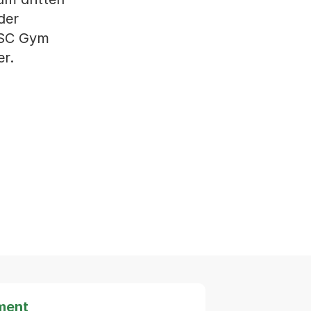
der
m SC Gym
er.
ment