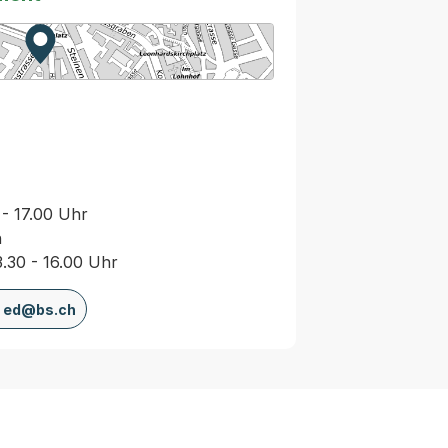
Zur Karte von MapBS.
Externer Link, wird in einem neuen Tab oder Fenster
 - 17.00 Uhr
n
3.30 - 16.00 Uhr
ed@bs.ch