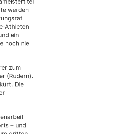
meistertitel
ite werden
rungsrat
te-Athleten
und ein
ie noch nie
erer zum
er (Rudern).
ürt. Die
er
enarbeit
rts – und
um dritten