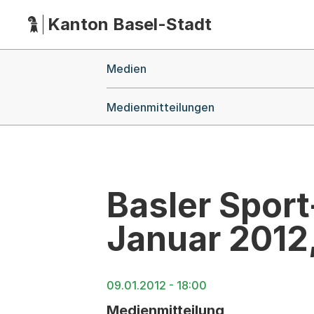
Kanton Basel-Stadt
Hauptnavigation
(Dieser Link führt zur Startseite)
Breadcrumb-Navigation
Medien
Medienmitteilungen
Basler Spor
Januar 2012,
09.01.2012 - 18:00
Medienmitteilung