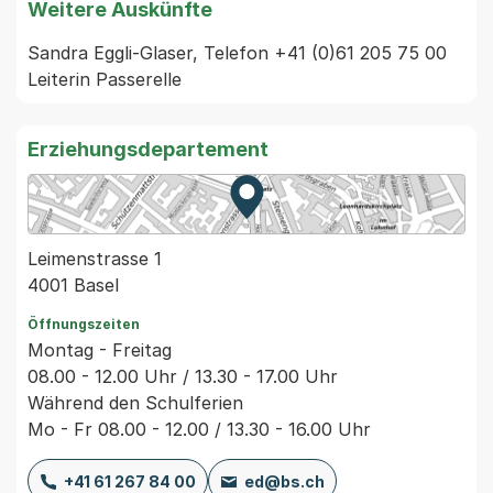
Weitere Auskünfte
Sandra Eggli-Glaser, Telefon +41 (0)61 205 75 00 
Leiterin Passerelle
Erziehungsdepartement
Zur Karte von MapBS.
Externer Link, wird in einem
Leimenstrasse 1
4001 Basel
Öffnungszeiten
Montag - Freitag
08.00 - 12.00 Uhr / 13.30 - 17.00 Uhr
Während den Schulferien
Mo - Fr 08.00 - 12.00 / 13.30 - 16.00 Uhr
+41 61 267 84 00
ed@bs.ch