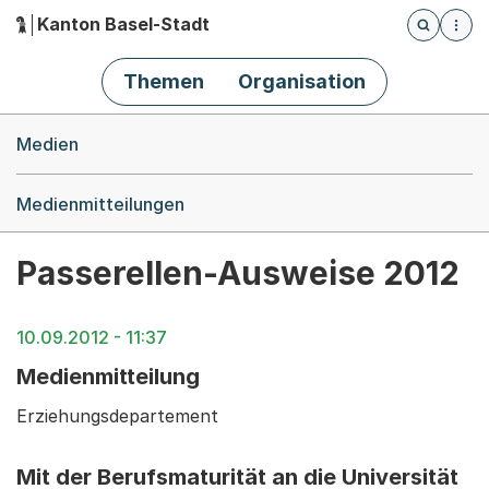
Kanton Basel-Stadt
Öffnet die
(Dieser Link führt zur Startseite)
Hauptnavigation
Themen
Organisation
Breadcrumb-Navigation
Medien
Medienmitteilungen
Passerellen-Ausweise 2012
10.09.2012 - 11:37
Medienmitteilung
Erziehungsdepartement
Mit der Berufsmaturität an die Universität