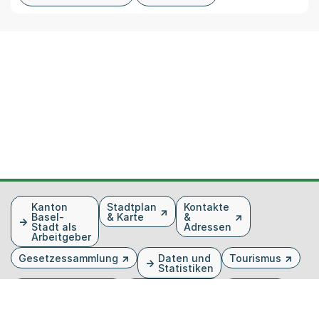
Fusszeile
Kanton
Stadtplan
Kontakte
Basel-
& Karte
&
Stadt als
Adressen
Arbeitgeber
Gesetzessammlung
Daten und
Tourismus
Statistiken
Veranstaltungen
Publikationen
Medien
Kantonsblatt
Bilddatenbank
Organigramm