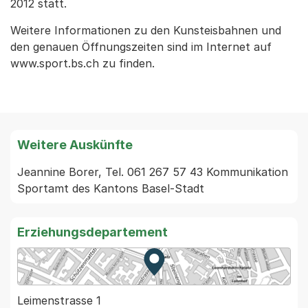
2012 statt.
Weitere Informationen zu den Kunsteisbahnen und
den genauen Öffnungszeiten sind im Internet auf
www.sport.bs.ch zu finden.
Weitere Auskünfte
Jeannine Borer, Tel. 061 267 57 43 Kommunikation 
Sportamt des Kantons Basel-Stadt 
Erziehungsdepartement
Zur Karte von MapBS.
Externer Link, wird in einem
Leimenstrasse 1