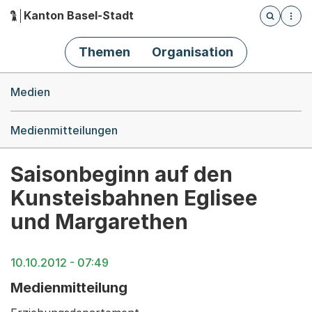
Kanton Basel-Stadt
Öffnet die
(Dieser Link führt zur Startseite)
Hauptnavigation
Themen
Organisation
Breadcrumb-Navigation
Medien
Medienmitteilungen
Saisonbeginn auf den
Kunsteisbahnen Eglisee
und Margarethen
10.10.2012 - 07:49
Medienmitteilung