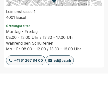
Zur Karte von MapBS.
Externer Link, wird in einem
Leimenstrasse 1
4001 Basel
Öffnungszeiten
Montag - Freitag
08.00 - 12.00 Uhr / 13.30 - 17.00 Uhr
Während den Schulferien
Mo - Fr 08.00 - 12.00 / 13.30 - 16.00 Uhr
+41 61 267 84 00
ed@bs.ch