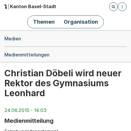
Kanton Basel-Stadt
Öffnet die
(Dieser Link führt zur Startseite)
Hauptnavigation
Themen
Organisation
Breadcrumb-Navigation
Medien
Medienmitteilungen
Christian Döbeli wird neuer
Rektor des Gymnasiums
Leonhard
24.06.2015 - 14:03
Medienmitteilung