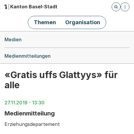
Kanton Basel-Stadt
Öffnet die
(Dieser Link führt zur Startseite)
Hauptnavigation
Themen
Organisation
Breadcrumb-Navigation
Medien
Medienmitteilungen
«Gratis uffs Glattyys» für
alle
27.11.2019 - 13:30
Medienmitteilung
Erziehungsdepartement