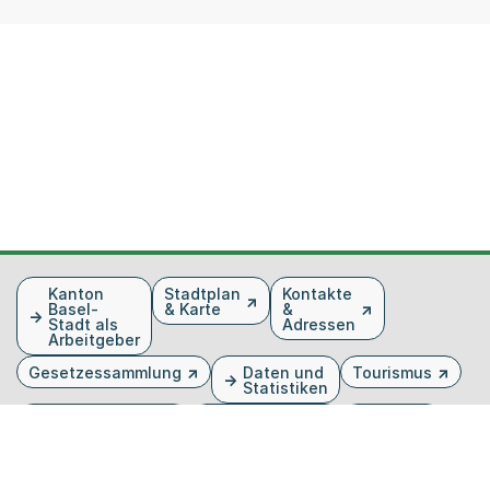
Fusszeile
Kanton
Stadtplan
Kontakte
Basel-
& Karte
&
Stadt als
Adressen
Arbeitgeber
Gesetzessammlung
Daten und
Tourismus
Statistiken
Veranstaltungen
Publikationen
Medien
Kantonsblatt
Bilddatenbank
Organigramm
Gebärdensprache