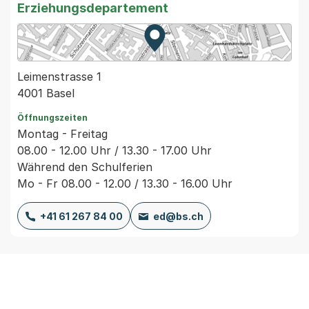
Erziehungsdepartement
Zur Karte von MapBS.
Externer Link, wird in einem
Leimenstrasse 1
4001 Basel
Öffnungszeiten
Montag - Freitag
08.00 - 12.00 Uhr / 13.30 - 17.00 Uhr
Während den Schulferien
Mo - Fr 08.00 - 12.00 / 13.30 - 16.00 Uhr
+41 61 267 84 00
ed@bs.ch