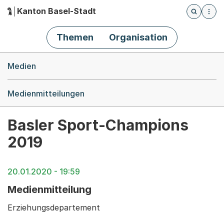
Kanton Basel-Stadt
Öffnet die
(Dieser Link führt zur Startseite)
Hauptnavigation
Themen
Organisation
Breadcrumb-Navigation
Medien
Medienmitteilungen
Basler Sport-Champions
2019
20.01.2020 - 19:59
Medienmitteilung
Erziehungsdepartement