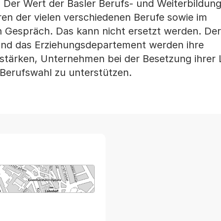
r. Der Wert der Basler Berufs- und Weiterbildu
ren der vielen verschiedenen Berufe sowie im
n Gespräch. Das kann nicht ersetzt werden. Der
nd das Erziehungsdepartement werden ihre
stärken, Unternehmen bei der Besetzung ihrer L
 Berufswahl zu unterstützen.
arte von MapBS.
ner Link, wird in einem neuen Tab oder Fenster geöffnet