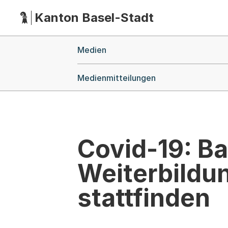
Kanton Basel-Stadt
Hauptnavigation
(Dieser Link führt zur Startseite)
Breadcrumb-Navigation
Medien
Medienmitteilungen
Covid-19: Ba
Weiterbildu
stattfinden