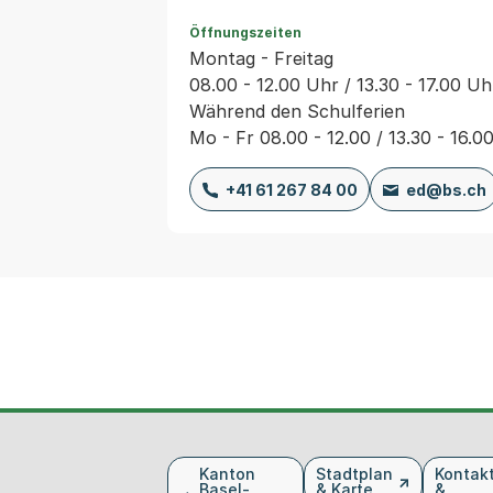
Öffnungszeiten
Montag - Freitag
08.00 - 12.00 Uhr / 13.30 - 17.00 Uh
Während den Schulferien
Mo - Fr 08.00 - 12.00 / 13.30 - 16.0
+41 61 267 84 00
ed@bs.ch
Fusszeile
Kanton
Stadtplan
Kontak
Basel-
& Karte
&