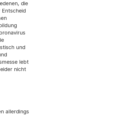
edenen, die
r Entscheid
men
bildung
oronavirus
ie
istisch und
und
gsmesse lebt
eider nicht
n allerdings