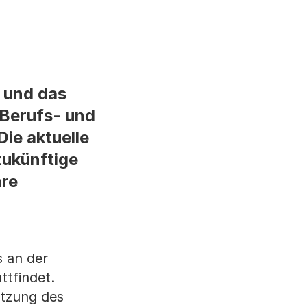
 und das
 Berufs- und
Die aktuelle
zukünftige
are
 an der
ttfindet.
ützung des