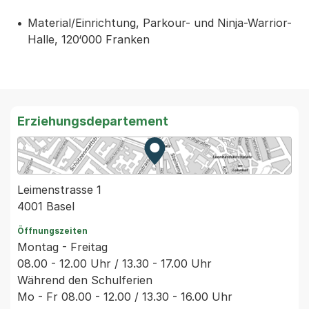
Material/Einrichtung, Parkour- und Ninja-Warrior-
Halle, 120‘000 Franken
Erziehungsdepartement
Zur Karte von MapBS.
Externer Link, wird in einem
Leimenstrasse 1
4001 Basel
Öffnungszeiten
Montag - Freitag
08.00 - 12.00 Uhr / 13.30 - 17.00 Uhr
Während den Schulferien
Mo - Fr 08.00 - 12.00 / 13.30 - 16.00 Uhr