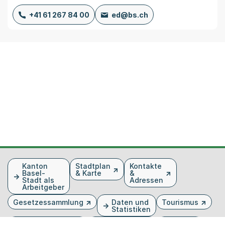
+41 61 267 84 00
ed@bs.ch
Fusszeile
Kanton
Stadtplan
Kontakte
Basel-
& Karte
&
Stadt als
Adressen
Arbeitgeber
Gesetzessammlung
Daten und
Tourismus
Statistiken
Veranstaltungen
Publikationen
Medien