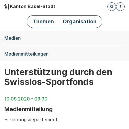
Kanton Basel-Stadt
Öffnet die
(Dieser Link führt zur Startseite)
Hauptnavigation
Themen
Organisation
Breadcrumb-Navigation
Medien
Medienmitteilungen
Unterstützung durch den
Swisslos-Sportfonds
10.09.2020 - 09:30
Medienmitteilung
Erziehungsdepartement