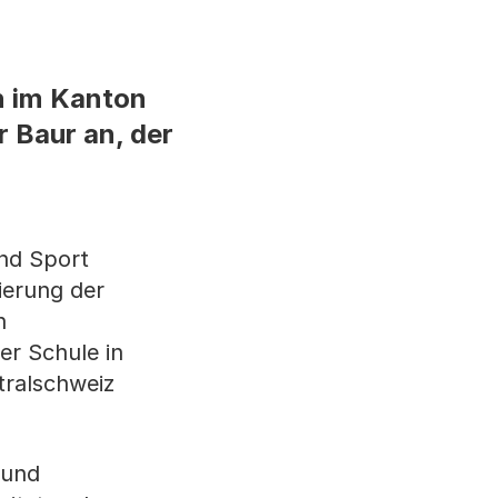
n im Kanton
r Baur an, der
und Sport
ierung der
n
er Schule in
tralschweiz
 und