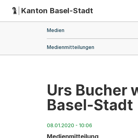
Kanton Basel-Stadt
Hauptnavigation
(Dieser Link führt zur Startseite)
Breadcrumb-Navigation
Medien
Medienmitteilungen
Urs Bucher w
Basel-Stadt
08.01.2020 - 10:06
Medienmitteilung