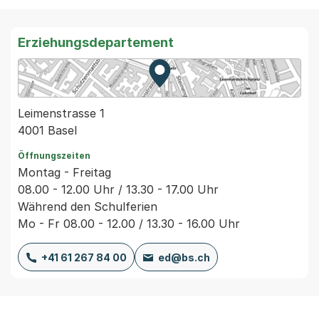
Erziehungsdepartement
Zur Karte von MapBS.
Externer Link, wird in einem
Leimenstrasse 1
4001 Basel
Öffnungszeiten
Montag - Freitag
08.00 - 12.00 Uhr / 13.30 - 17.00 Uhr
Während den Schulferien
Mo - Fr 08.00 - 12.00 / 13.30 - 16.00 Uhr
+41 61 267 84 00
ed@bs.ch