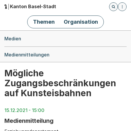
Kanton Basel-Stadt
Öffnet die
(Dieser Link führt zur Startseite)
Hauptnavigation
Themen
Organisation
Breadcrumb-Navigation
Medien
Medienmitteilungen
Mögliche
Zugangsbeschränkungen
auf Kunsteisbahnen
15.12.2021 - 15:00
Medienmitteilung