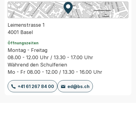
Zur Karte von MapBS.
Externer Link, wird in einem
Leimenstrasse 1
4001 Basel
Öffnungszeiten
Montag - Freitag
08.00 - 12.00 Uhr / 13.30 - 17.00 Uhr
Während den Schulferien
Mo - Fr 08.00 - 12.00 / 13.30 - 16.00 Uhr
+41 61 267 84 00
ed@bs.ch