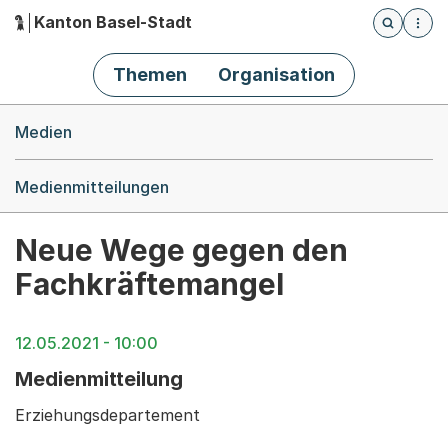
Kanton Basel-Stadt
Öffnet die
(Dieser Link führt zur Startseite)
Hauptnavigation
Themen
Organisation
Breadcrumb-Navigation
Medien
Medienmitteilungen
Neue Wege gegen den
Fachkräftemangel
12.05.2021 - 10:00
Medienmitteilung
Erziehungsdepartement