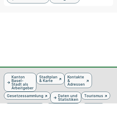
Fusszeile
Kanton
Stadtplan
Kontakte
Basel-
& Karte
&
Stadt als
Adressen
Arbeitgeber
Gesetzessammlung
Daten und
Tourismus
Statistiken
Veranstaltungen
Publikationen
Medien
Kantonsblatt
Bilddatenbank
Organigramm