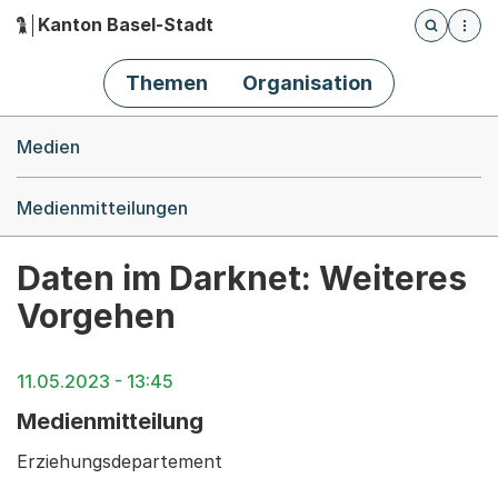
Kanton Basel-Stadt
Öffnet die
(Dieser Link führt zur Startseite)
Hauptnavigation
Themen
Organisation
Breadcrumb-Navigation
Medien
Medienmitteilungen
Daten im Darknet: Weiteres
Vorgehen
11.05.2023 - 13:45
Medienmitteilung
Erziehungsdepartement