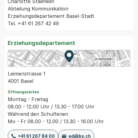
Charlotte Staehelin

Abteilung Kommunikation

Erziehungsdepartement Basel-Stadt

Erziehungsdepartement
Zur Karte von MapBS.
Externer Link, wird in einem
Leimenstrasse 1
4001 Basel
Öffnungszeiten
Montag - Freitag
08.00 - 12.00 Uhr / 13.30 - 17.00 Uhr
Während den Schulferien
Mo - Fr 08.00 - 12.00 / 13.30 - 16.00 Uhr
+41 61 267 84 00
ed@bs.ch