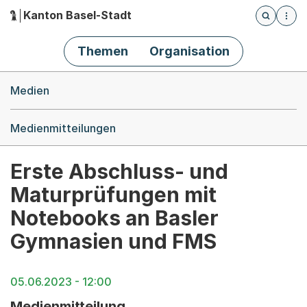
Kanton Basel-Stadt
Öffnet die
(Dieser Link führt zur Startseite)
Hauptnavigation
Themen
Organisation
Breadcrumb-Navigation
Medien
Medienmitteilungen
Erste Abschluss- und
Maturprüfungen mit
Notebooks an Basler
Gymnasien und FMS
05.06.2023 - 12:00
Medienmitteilung