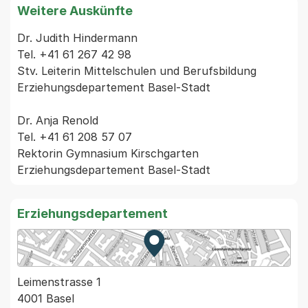
Weitere Auskünfte
Dr. Judith Hindermann

Tel. +41 61 267 42 98

Stv. Leiterin Mittelschulen und Berufsbildung

Erziehungsdepartement Basel-Stadt

Dr. Anja Renold

Tel. +41 61 208 57 07

Rektorin Gymnasium Kirschgarten

Erziehungsdepartement
Zur Karte von MapBS.
Externer Link, wird in einem
Leimenstrasse 1
4001 Basel