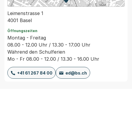
Zur Karte von MapBS.
Externer Link, wird in einem
Leimenstrasse 1
4001 Basel
Öffnungszeiten
Montag - Freitag
08.00 - 12.00 Uhr / 13.30 - 17.00 Uhr
Während den Schulferien
Mo - Fr 08.00 - 12.00 / 13.30 - 16.00 Uhr
+41 61 267 84 00
ed@bs.ch