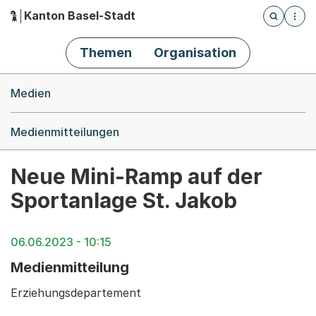
Kanton Basel-Stadt
Öffnet die
(Dieser Link führt zur Startseite)
Hauptnavigation
Themen
Organisation
Breadcrumb-Navigation
Medien
Medienmitteilungen
Neue Mini-Ramp auf der
Sportanlage St. Jakob
06.06.2023 - 10:15
Medienmitteilung
Erziehungsdepartement