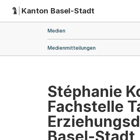
Kanton Basel-Stadt
Hauptnavigation
(Dieser Link führt zur Startseite)
Breadcrumb-Navigation
Medien
Medienmitteilungen
Stéphanie Ko
Fachstelle 
Erziehungsd
Basel-Stadt