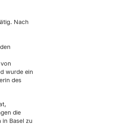
ätig. Nach
 den
 von
nd wurde ein
erin des
at,
ngen die
in Basel zu