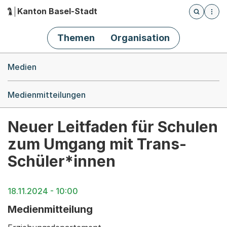
Kanton Basel-Stadt
Öffnet die
(Dieser Link führt zur Startseite)
Hauptnavigation
Themen
Organisation
Breadcrumb-Navigation
Medien
Medienmitteilungen
Neuer Leitfaden für Schulen
zum Umgang mit Trans-
Schüler*innen
18.11.2024 - 10:00
Medienmitteilung