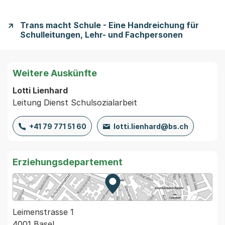
Trans macht Schule - Eine Handreichung für
Schulleitungen, Lehr- und Fachpersonen
Weitere Auskünfte
Lotti Lienhard
Leitung Dienst Schulsozialarbeit
+41 79 771 51 60
lotti.lienhard@bs.ch
Erziehungsdepartement
Zur Karte von MapBS.
Externer Link, wird in einem
Leimenstrasse 1
4001 Basel