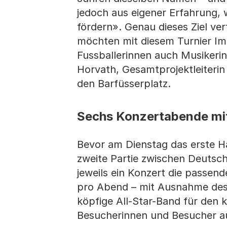
jedoch aus eigener Erfahrung, wi
fördern». Genau dieses Ziel ve
möchten mit diesem Turnier Imp
Fussballerinnen auch Musikeri
Horvath, Gesamtpro­jektleiteri
den Barfüsserplatz.
Sechs Konzertabende mi
Bevor am Dienstag das erste Ha
zweite Partie zwischen Deutsch
je­weils ein Konzert die passe
pro Abend – mit Ausnahme des 
köpfige All-Star-Band für den 
Besucherinnen und Be­sucher a