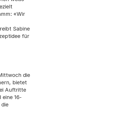
ezielt
ramm: «Wir
reibt Sabine
zeptidee für
Mittwoch die
ern, bietet
i Auftritte
 eine 16-
 die