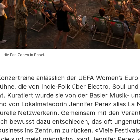
i die Fan Zonen in Basel.
e Konzertreihe anlässlich der UEFA Women’s Euro
 Bühne, die von Indie-Folk über Electro, Soul und 
t. Kuratiert wurde sie von der Basler Musik- un
und von Lokalmatadorin Jennifer Perez alias La 
turelle Netzwerkerin. Gemeinsam mit den Veran
 sich bewusst dazu entschieden, das oft ungenut
u­siness ins Zentrum zu rücken. «Viele Festival
ie sind meist männlich», sagt Jennifer Perez. 