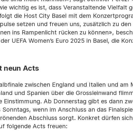
e wich­tig es ist, dass Veranstaltende Vielfalt g
rfolgt die Host City Basel mit dem Konzertprog
ulse setzen und freuen uns, zusätzlich zu den
nnen ins Rampenlicht rücken zu können», besch
n der UEFA Women’s Euro 2025 in Basel, die Kon
t neun Acts
lbfinale zwischen England und Italien und am 
land und Spanien über die Grossleinwand flimm
nde Einstimmung. Ab Donnerstag gibt es dann zwe
Sonntags, wenn im Anschluss an das Finalspiel
krönenden Abschluss sorgt. Konkret dürfen sich
uf folgende Acts freuen: