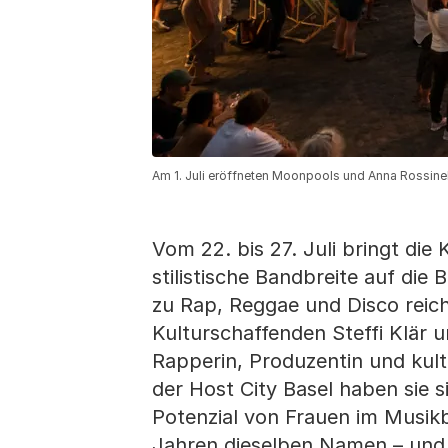
Am 1. Juli eröffneten Moonpools und Anna Rossinell
Vom 22. bis 27. Juli bringt di
sti­listische Bandbreite auf die
zu Rap, Reggae und Disco reich
Kulturschaffen­den Steffi Klär 
Rapperin, Produzentin und kul
der Host City Basel ha­ben sie
Potenzial von Frauen im Musikb
Jahren dieselben Namen – und d