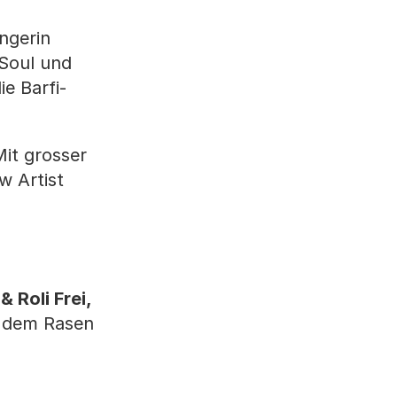
ngerin
Soul und
e Barfi-
Mit grosser
w Artist
 Roli Frei,
f dem Rasen