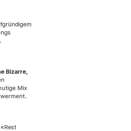
fgründi­gem
ongs
.
e Bizarre,
en
mutige Mix
powerment.
 «Rest