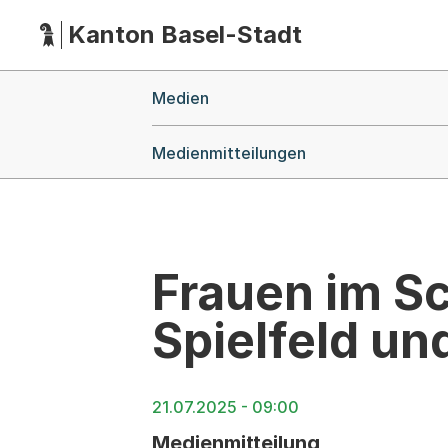
Kanton Basel-Stadt
Hauptnavigation
(Dieser Link führt zur Startseite)
Breadcrumb-Navigation
Medien
Medienmitteilungen
Frauen im Sc
Spielfeld un
21.07.2025 - 09:00
Medienmitteilung