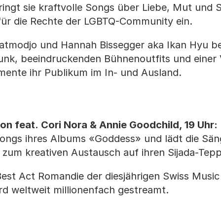
ingt sie kraftvolle Songs über Liebe, Mut und S
 für die Rechte der LGBTQ-Community ein.
oatmodjo und Hannah Bissegger aka Ikan Hyu be
nk, beeindruckenden Bühnenoutfits und einer V
rumente ihr Publikum im In- und Ausland.
on feat. Cori Nora & Annie Goodchild, 19 Uhr:
Songs ihres Albums «Goddess» und lädt die Sän
 zum kreativen Austausch auf ihren Sijada-Tepp
est Act Romandie der diesjährigen Swiss Musi
rd weltweit millionenfach gestreamt.