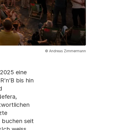
© Andreas Zimmermann
 2025 eine
R’n’B bis hin
d
Nefera,
twortlichen
zte
s buchen seit
«Ich weiss