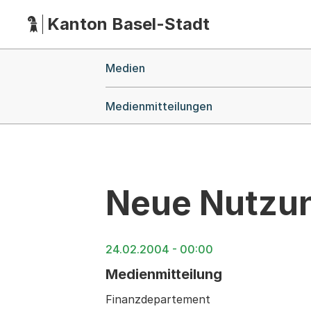
Kanton Basel-Stadt
Hauptnavigation
(Dieser Link führt zur Startseite)
Breadcrumb-Navigation
Medien
Medienmitteilungen
Neue Nutzun
24.02.2004 - 00:00
Medienmitteilung
Finanzdepartement