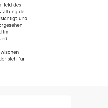
-feld des
taltung der
sichtigt und
orgesehen,
d im
 und
zwischen
er sich für