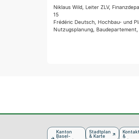
Niklaus Wild, Leiter ZLV, Finanzdep
15

Frédéric Deutsch, Hochbau- und Pl
Nutzugsplanung, Baudepartement, T
Fusszeile
Kanton
Stadtplan
Kontak
Basel-
& Karte
&