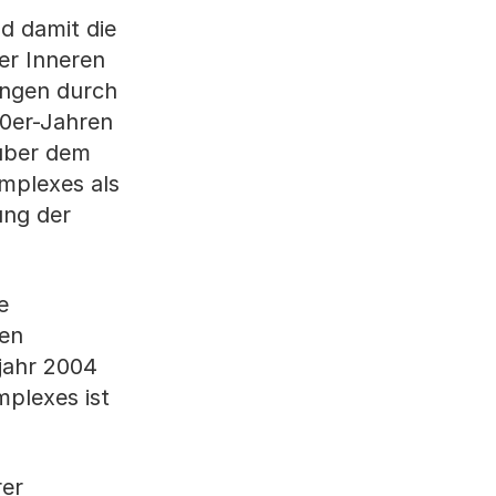
nd damit die
er Inneren
ungen durch
70er-Jahren
über dem
mplexes als
ung der
e
ten
jahr 2004
plexes ist
rer