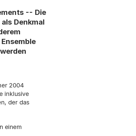
ments -- Die
n als Denkmal
nderem
e Ensemble
g werden
mer 2004
e inklusive
n, der das
in einem