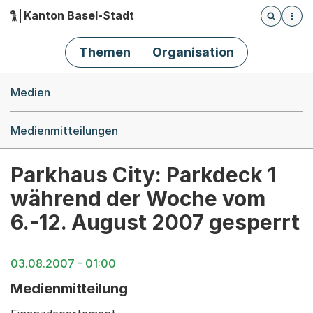
Kanton Basel-Stadt
Öffnet die
(Dieser Link führt zur Startseite)
Hauptnavigation
Themen
Organisation
Breadcrumb-Navigation
Medien
Medienmitteilungen
Parkhaus City: Parkdeck 1
während der Woche vom
6.-12. August 2007 gesperrt
03.08.2007 - 01:00
Medienmitteilung