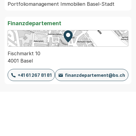
Portfoliomanagement Immobilien Basel-Stadt
Finanzdepartement
Zur Karte von MapBS.
Externer Link, wird in einem
Fischmarkt 10
4001 Basel
+41 61 267 81 81
finanzdepartement@bs.ch