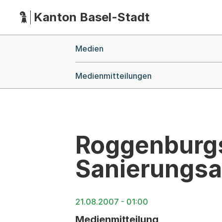
Kanton Basel-Stadt
Hauptnavigation
(Dieser Link führt zur Startseite)
Breadcrumb-Navigation
Medien
Medienmitteilungen
Roggenburgs
Sanierungsa
21.08.2007 - 01:00
Medienmitteilung