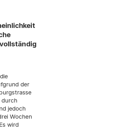
einlichkeit
iche
ollständig
die
ufgrund der
nburgstrasse
n durch
nd jedoch
 drei Wochen
Es wird