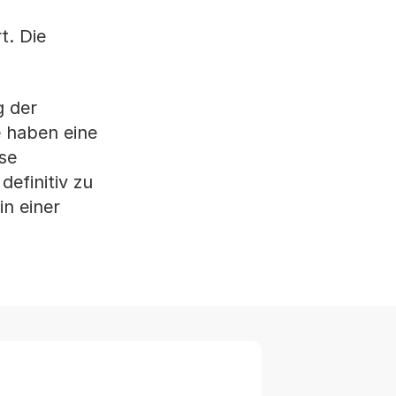
t. Die
g der
e haben eine
se
efinitiv zu
n einer