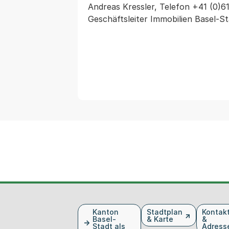
Andreas Kressler, Telefon +41 (0)61
Geschäftsleiter Immobilien Basel-
Fusszeile
Kanton
Stadtplan
Kontak
Basel-
& Karte
&
Stadt als
Adress