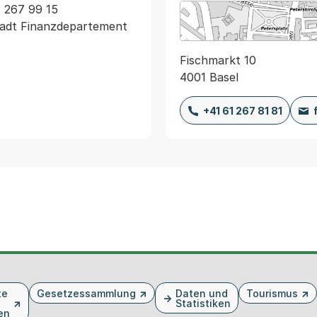
 267 99 15 
Stadt Finanzdepartement
Fischmarkt 10
4001 Basel
+41 61 267 81 81
te
Gesetzessammlung
Daten und
Tourismus
Statistiken
en