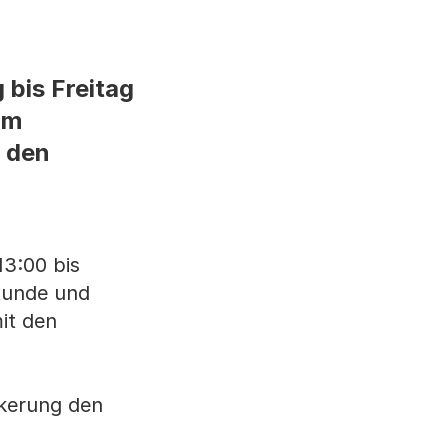
 bis Freitag
am
m den
13:00 bis
Stunde und
it den
lkerung den