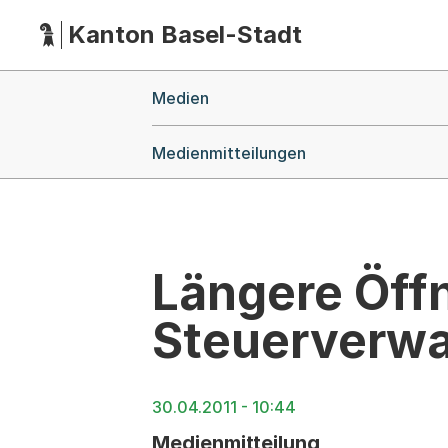
Kanton Basel-Stadt
Hauptnavigation
(Dieser Link führt zur Startseite)
Breadcrumb-Navigation
Medien
Medienmitteilungen
Längere Öff
Steuerverwa
30.04.2011 - 10:44
Medienmitteilung