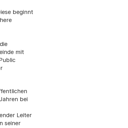
Diese beginnt
öhere
die
einde mit
Public
r
fentlichen
Jahren bei
ender Leiter
n seiner