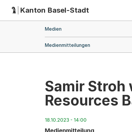
Kanton Basel-Stadt
Hauptnavigation
(Dieser Link führt zur Startseite)
Breadcrumb-Navigation
Medien
Medienmitteilungen
Samir Stroh 
Resources B
18.10.2023 - 14:00
Medienmitteilung