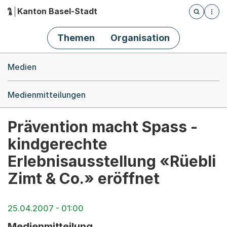
Kanton Basel-Stadt
Öffnet die
(Dieser Link führt zur Startseite)
Hauptnavigation
Themen
Organisation
Breadcrumb-Navigation
Medien
Medienmitteilungen
Prävention macht Spass -
kindgerechte
Erlebnisausstellung «Rüebli
Zimt & Co.» eröffnet
25.04.2007 - 01:00
Medienmitteilung