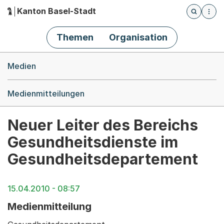
Kanton Basel-Stadt
Öffnet die
(Dieser Link führt zur Startseite)
Hauptnavigation
Themen
Organisation
Breadcrumb-Navigation
Medien
Medienmitteilungen
Neuer Leiter des Bereichs
Gesundheitsdienste im
Gesundheitsdepartement
15.04.2010 - 08:57
Medienmitteilung