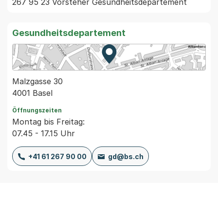
267 95 23 Vorsteher Gesundheitsdepartement
Gesundheitsdepartement
Zur Karte von MapBS.
Externer Link, wird in einem
Malzgasse 30
4001 Basel
Öffnungszeiten
Montag bis Freitag:
07.45 - 17.15 Uhr
+41 61 267 90 00
gd@bs.ch